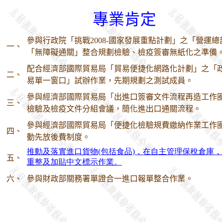
專業肯定
參與行政院「挑戰
2008-
國家發展重點計劃」之「營運總
一、
「無障礙通關」整合規劃檢驗、檢疫簽審無紙化之準備
配合經濟部國際貿易局「貿易便捷化網路化計劃」之「
二、
易單一窗口」試辦作業，先期規劃之測試成員。
參與經濟部國際貿易局「出進口簽審文件流程再造工作
三、
檢驗及檢疫文件分組會議，簡化進出口通關流程。
參與經濟部國際貿易局「便捷化檢驗規費繳納作業工作
四、
動先放後費制度。
推動及落實進口貨物(
包括食品)
，在自主管理保稅倉庫，
五、
重整及加貼中文標示作業。
六、
參與財政部關務署單證合一進口報單整合作業。