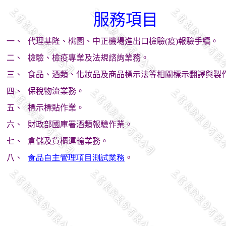
服務項目
一、
代理基隆、桃園、中正機場進出口檢驗
(
疫
)
報驗手續。
二、
檢驗、檢疫專業及法規諮詢業務。
三、
食品、酒類、化妝品及商品標示法等相關標示翻譯與製
四、
保稅物流業務。
五、
標示標貼作業。
六、
財政部國庫署酒類報驗作業。
七、
倉儲及貨櫃運輸業務。
八、
食品自主管理項目測試業務
。