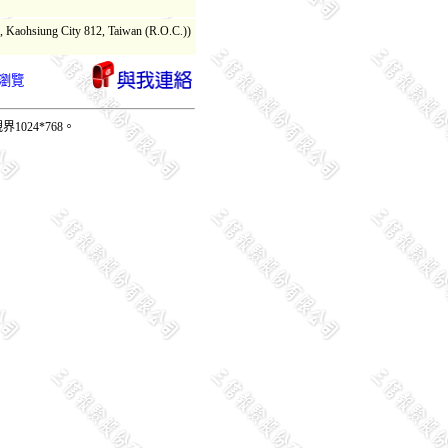
hsiung City 812, Taiwan (R.O.C.))
瀏覽
024*768。