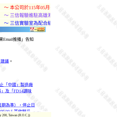
～ 本公司於115年05月01日起，恢復「現場取樣結果Ema
～ 三信報驗進駐高雄港，我們將以多年經驗處理各項簽審要求，
～ 三信實驗室為配合組織優化政策，業務範圍已進行調整，若有
00, Taiwan (R.O.C.))