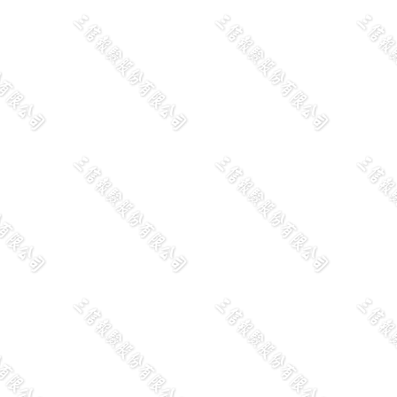
il推播」告知功能，收到Email請勿回覆 。 ～
並提供專業諮詢與軟體管理來提昇通關效率。聯絡人:0912-4
實驗業務需求，歡迎洽詢。聯絡人：02-24228157 #