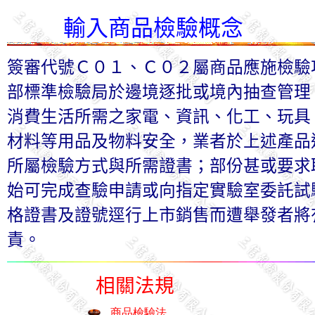
輸入商品檢驗概念
簽審代號Ｃ０１、Ｃ０２屬商品應施檢驗
部標準檢驗局於邊境逐批或境內抽查管理
消費生活所需之家電、資訊、化工、玩具
材料等用品及物料安全，業者於上述產品
所屬檢驗方式與所需證書；部份甚或要求
始可完成查驗申請或向指定實驗室委託試
格證書及證號逕行上市銷售而遭舉發者將
責。
相關法規
商品檢驗法